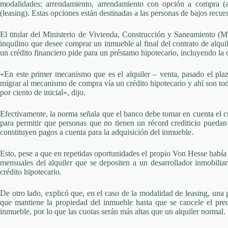
modalidades: arrendamiento, arrendamiento con opción a compra (al
(leasing). Estas opciones están destinadas a las personas de bajos rec
El titular del Ministerio de Vivienda, Construcción y Saneamiento 
inquilino que desee comprar un inmueble al final del contrato de alqui
un crédito financiero pide para un préstamo hipotecario, incluyendo la c
«En este primer mecanismo que es el alquiler – venta, pasado el pla
migrar al mecanismo de compra vía un crédito hipotecario y ahí son tod
por ciento de inicial», dijo.
Efectivamente, la norma señala que el banco debe tomar en cuenta el cu
para permitir que personas que no tienen un récord crediticio puedan
constituyen pagos a cuenta para la adquisición del inmueble.
Esto, pese a que en repetidas oportunidades el propio Von Hesse había 
mensuales del alquiler que se depositen a un desarrollador inmobiliari
crédito hipotecario.
De otro lado, explicó que, en el caso de la modalidad de leasing, una
que mantiene la propiedad del inmueble hasta que se cancele el precio
inmueble, por lo que las cuotas serán más altas que un alquiler normal.