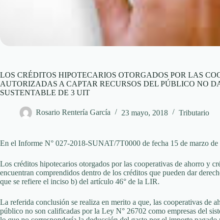
LOS CRÉDITOS HIPOTECARIOS OTORGADOS POR LAS CO
AUTORIZADAS A CAPTAR RECURSOS DEL PÚBLICO NO D
SUSTENTABLE DE 3 UIT
Rosario Rentería García
23 mayo, 2018
Tributario
En el Informe N° 027-2018-SUNAT/7T0000 de fecha 15 de marzo de 201
Los créditos hipotecarios otorgados por las cooperativas de ahorro y cré
encuentran comprendidos dentro de los créditos que pueden dar derecho 
que se refiere el inciso b) del artículo 46° de la LIR.
La referida conclusión se realiza en merito a que, las cooperativas de a
público no son calificadas por la Ley N° 26702 como empresas del siste
lo que no correspondería la deducción del gasto por el importe pagado p