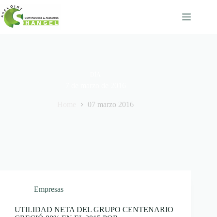
Skip
to
content
DÍA
7 de marzo de 2016
Home
07 marzo 2016
Empresas
UTILIDAD NETA DEL GRUPO CENTENARIO