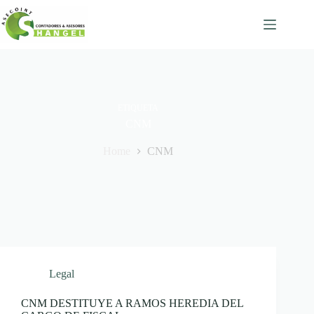
Skip
to
content
ETIQUETA
CNM
Home
CNM
Legal
CNM DESTITUYE A RAMOS HEREDIA DEL