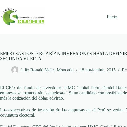
Skip
to
content
Inicio
EMPRESAS POSTERGARÍAN INVERSIONES HASTA DEFINIR
SEGUNDA VUELTA
Julio Ronald Malca Moncada
18 noviembre, 2015
Ec
El CEO del fondo de inversiones HMC Capital Perú, Daniel Dancourt
empresas se mantendrán “cautelosas”. Si un candidato con posibilidades
más la cotización del dólar, advirtió.
Las expectativas de inversión de las empresas en el Perú se verían 
coyuntura electoral.
Daniel Dancourt, CEO del fondo de inversiones HMC Capital Perú, refi