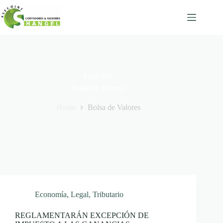
Skip
to
content
ETIQUETA
Bolsa de Valores
Home
Bolsa de Valores
Economía
,
Legal
,
Tributario
REGLAMENTARÁN EXCEPCIÓN DE