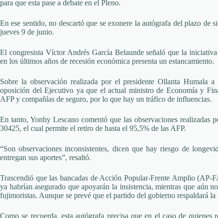
para que esta pase a debate en el Pleno.
En ese sentido, no descartó que se exonere la autógrafa del plazo de si
jueves 9 de junio.
El congresista Víctor Andrés García Belaunde señaló que la iniciativa 
en los últimos años de recesión económica presenta un estancamiento.
Sobre la observación realizada por el presidente Ollanta Humala a 
oposición del Ejecutivo ya que el actual ministro de Economía y Fi
AFP y compañías de seguro, por lo que hay un tráfico de influencias.
En tanto, Yonhy Lescano comentó que las observaciones realizadas po
30425, el cual permite el retiro de hasta el 95,5% de las AFP.
“Son observaciones inconsistentes, dicen que hay riesgo de longevid
entregan sus aportes”, resaltó.
Trascendió que las bancadas de Acción Popular-Frente Amplio (AP-F
ya habrían asegurado que apoyarán la insistencia, mientras que aún no 
fujimoristas. Aunque se prevé que el partido del gobierno respaldará l
Como se recuerda, esta autógrafa precisa que en el caso de quienes re