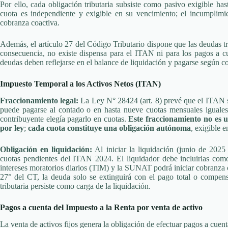
Por ello, cada obligación tributaria subsiste como pasivo exigible ha
cuota es independiente y exigible en su vencimiento; el incumplimi
cobranza coactiva.
Además, el artículo 27 del Código Tributario dispone que las deudas tr
consecuencia, no existe dispensa para el ITAN ni para los pagos a cu
deudas deben reflejarse en el balance de liquidación y pagarse según c
Impuesto Temporal a los Activos Netos (ITAN)
Fraccionamiento legal:
La Ley N° 28424 (art. 8) prevé que el ITAN se 
puede pagarse al contado o en hasta nueve cuotas mensuales iguales
contribuyente elegía pagarlo en cuotas.
Este fraccionamiento no es u
por ley
;
cada cuota constituye una obligación autónoma
, exigible e
Obligación en liquidación:
Al iniciar la liquidación (junio de 2025
cuotas pendientes del ITAN 2024. El liquidador debe incluirlas com
intereses moratorios diarios (TIM) y la SUNAT podrá iniciar cobranza c
27° del CT, la deuda solo se extinguirá con el pago total o compens
tributaria persiste como carga de la liquidación.
Pagos a cuenta del Impuesto a la Renta por venta de activo
La venta de activos fijos genera la obligación de efectuar pagos a cuen