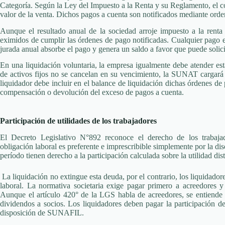
Categoría. Según la Ley del Impuesto a la Renta y su Reglamento, el c
valor de la venta. Dichos pagos a cuenta son notificados mediante ord
Aunque el resultado anual de la sociedad arroje impuesto a la rent
eximidos de cumplir las órdenes de pago notificadas. Cualquier pago en
jurada anual absorbe el pago y genera un saldo a favor que puede soli
En una liquidación voluntaria, la empresa igualmente debe atender est
de activos fijos no se cancelan en su vencimiento, la SUNAT cargará 
liquidador debe incluir en el balance de liquidación dichas órdenes de
compensación o devolución del exceso de pagos a cuenta.
Participación de utilidades de los trabajadores
El Decreto Legislativo N°892 reconoce el derecho de los trabajado
obligación laboral es preferente e imprescribible simplemente por la di
período tienen derecho a la participación calculada sobre la utilidad dist
La liquidación no extingue esta deuda, por el contrario, los liquidador
laboral. La normativa societaria exige pagar primero a acreedores y 
Aunque el artículo 420° de la LGS habla de acreedores, se entiende q
dividendos a socios. Los liquidadores deben pagar la participación de
disposición de SUNAFIL.