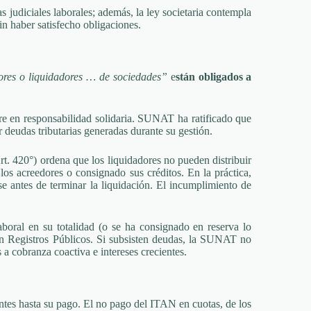
s judiciales laborales; además, la ley societaria contempla
sin haber satisfecho obligaciones.
tores o liquidadores … de sociedades”
e
stán obligados a
re en responsabilidad solidaria.
SUNAT ha ratificado que
 deudas tributarias generadas durante su gestión.
. 420°) ordena que los liquidadores no pueden distribuir
 los acreedores o consignado sus créditos. En la práctica,
rse antes de terminar la liquidación. El incumplimiento de
aboral en su totalidad (o se ha consignado en reserva lo
 en Registros Públicos. Si subsisten deudas, la SUNAT no
 a cobranza coactiva e intereses crecientes.
gentes hasta su pago. El no pago del ITAN en cuotas, de los