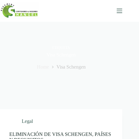
Skip
to
content
ETIQUETA
Visa Schengen
Home
Visa Schengen
Legal
ELIMINACIÓN DE VISA SCHENGEN, PAÍSES