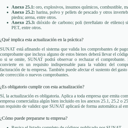
Anexo 25.1:
oro, explosivos, insumos químicos, combustible, maq
Anexo 25.2:
harina, polvo y pellets de pescado y otros inverte
piedra; arena, entre otros.
Anexo 25.3:
dióxido de carbono; poli (tereftalato de etileno) 
PET, entre otros.
¿Qué implica esta actualización en la práctica?
SUNAT está afinando el sistema que valida los comprobantes de pago 
comprobante que incluya alguno de estos bienes deberá llevar el código
o si se omite, SUNAT podrá observar o rechazar el comprobante. E
convierte en un requisito indispensable para la validez del com
facturación de tu empresa. También puede afectar el sustento del gasto o
de corrección o nuevos comprobantes.
¿Es obligatorio cumplir con esta actualización?
Sí, la actualización es obligatoria. Aplica a toda empresa que emita co
empresa comercializa algún bien incluido en los anexos 25.1, 25.2 o 25
un requisito de validez que SUNAT aplicará de forma automática al emi
¿Cómo puede prepararse tu empresa?
Revisa el listado completo de códigos publicado por SUNAT.