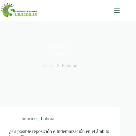
Skip
to
content
ETIQUETA
EsSalud
Home
EsSalud
Informes
,
Laboral
¿Es posible reposición e Indemnización en el ámbito